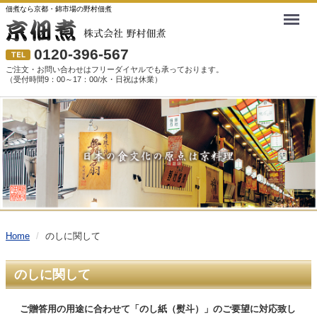
佃煮なら京都・錦市場の野村佃煮
Menu
0120-396-567
ご注文・お問い合わせはフリーダイヤルでも承っております。
（受付時間9：00～17：00/水・日祝は休業）
Home
のしに関して
のしに関して
ご贈答用の用途に合わせて「
のし紙（熨斗）
」のご要望に対応致し