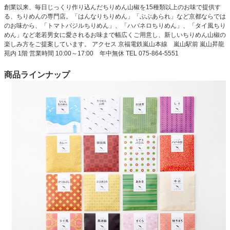
創業以来、毎日じっくり作り込んだちりめん山椒を15種類以上のお味で提供す
る、ちりめんの専門店。「はんなりちりめん」「ぶぶあられ」など京都ならでは
のお味から、「トマトバジルちりめん」、「ハバネロちりめん」、「タイ風ちり
めん」など老若男女に愛されるお味まで幅広くご用意し、新しいちりめん山椒の
楽しみ方をご提案しています。 アクセス 京福電鉄嵐山本線 嵐山駅前 嵐山昇龍
苑内 1階 営業時間 10:00～17:00 年中無休 TEL 075-864-5551
商品ラインナップ