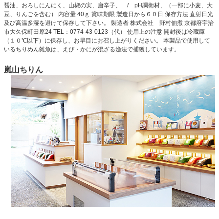
醤油、おろしにんにく、山椒の実、唐辛子、 / pH調衛材、（一部に小麦、大
豆、りんごを含む） 内容量 40ｇ 賞味期限 製造日から６０日 保存方法 直射日光
及び高温多湿を避けて保存して下さい。 製造者 株式会社 野村佃煮 京都府宇治
市大久保町田原24 TEL：0774-43-0123（代） 使用上の注意 開封後は冷蔵庫
（１０℃以下）に保存し、お早目にお召し上がりください。 本製品で使用して
いるちりめん雑魚は、えび・かにが混ざる漁法で捕獲しています。
嵐山ちりん