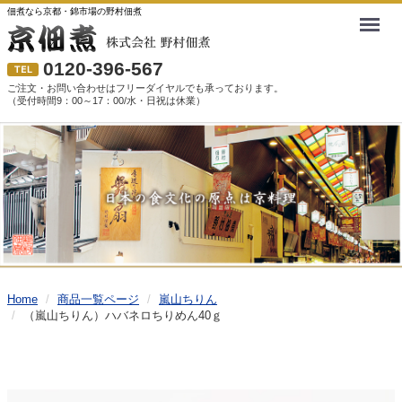
佃煮なら京都・錦市場の野村佃煮
Menu
0120-396-567
ご注文・お問い合わせはフリーダイヤルでも承っております。
（受付時間9：00～17：00/水・日祝は休業）
Home
商品一覧ページ
嵐山ちりん
（嵐山ちりん）ハバネロちりめん40ｇ