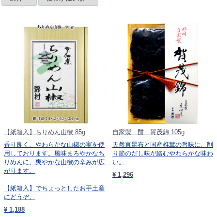
【紙箱入】ちりめん山椒 85g
自家製 酣 賀茂錦 105g
香り良く、やわらかな山椒の実を使
天然真昆布と国産椎茸の旨味に、削
用しております。風味まろやかなち
り節のだし味が絡むやわらかな味わ
りめんに、爽やかな山椒の辛みが広
い。
がります。
¥ 1,296
【紙箱入】でちょっとしたお手土産
にどうぞ。
¥ 1,188