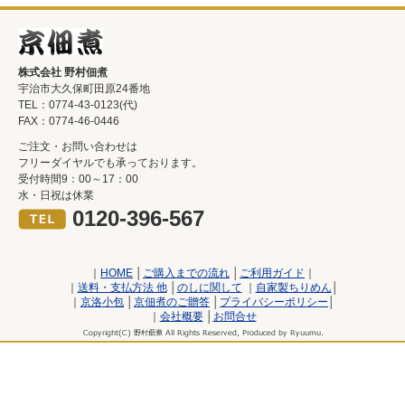
株式会社 野村佃煮
宇治市大久保町田原24番地
TEL：0774-43-0123(代)
FAX：0774-46-0446
ご注文・お問い合わせは
フリーダイヤルでも承っております。
受付時間9：00～17：00
水・日祝は休業
0120-396-567
｜
HOME
│
ご購入までの流れ
│
ご利用ガイド
｜
｜
送料・支払方法 他
│
のしに関して
｜
自家製ちりめん
│
｜
京洛小包
│
京佃煮のご贈答
│
プライバシーポリシー
│
｜
会社概要
│
お問合せ