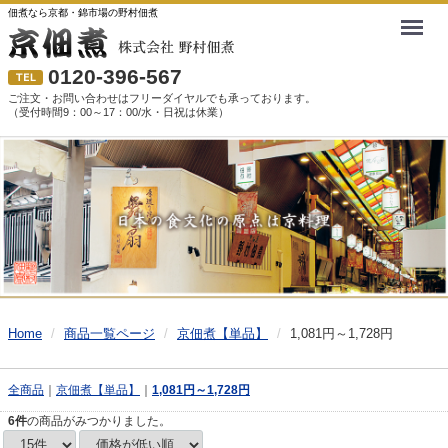
佃煮なら京都・錦市場の野村佃煮
Menu
0120-396-567
ご注文・お問い合わせはフリーダイヤルでも承っております。
（受付時間9：00～17：00/水・日祝は休業）
Home
商品一覧ページ
京佃煮【単品】
1,081円～1,728円
全商品
京佃煮【単品】
1,081円～1,728円
6
件
の商品がみつかりました。