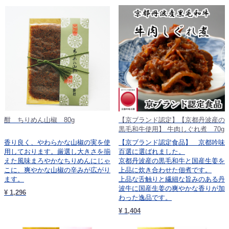
酣 ちりめん山椒 80g
【京ブランド認定】【京都丹波産の
黒毛和牛使用】 牛肉しぐれ煮 70g
香り良く、やわらかな山椒の実を使
【京ブランド認定食品】 京都吟味
用しております。厳選し大きさを揃
百選に選ばれました。
えた風味まろやかなちりめんにじゃ
京都丹波産の黒毛和牛と国産生姜を
こに、爽やかな山椒の辛みが広がり
上品に炊き合わせた佃煮です。
ます。
上品な舌触りと繊細な旨みのある丹
波牛に国産生姜の爽やかな香りが加
¥ 1,296
わった逸品です。
¥ 1,404