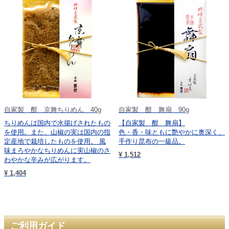
自家製 酣 京舞ちりめん 40g
自家製 酣 舞扇 90g
ちりめんは国内で水揚げされたもの
【自家製 酣 舞扇】
を使用。また、山椒の実は国内の指
色・香・味ともに艶やかに奥深く、
定産地で栽培したものを使用。 風
手作り昆布の一級品。
味まろやかなちりめんに実山椒のさ
¥ 1,512
わやかな辛みが広がります。
¥ 1,404
ご利用ガイド