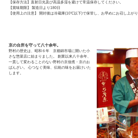
【保存方法】直射日光及び高温多湿を避けて常温保存してください。
【賞味期限】 製造日より180日
【使用上の注意】 開封後は冷蔵庫(10℃以下)で保管し、お早めにお召し上が
京の台所を守って八十余年。
野村の歴史は、昭和６年 京都錦市場に開いた小
さな惣菜店に始まりました。 創業以来八十余年、
一貫して変わることのない野村の京佃煮・京のお
ばんざい。 心つなぐ美味、伝統の味をお届けいた
します。