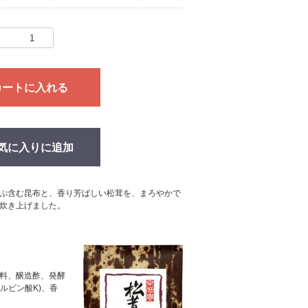
カートに入れる
気に入りに追加
ぷ含む昆布と、香り芳ばしい松茸を、まろやかで
炊き上げました。
味料、醸造酢、発酵
ルビン酸K)、香