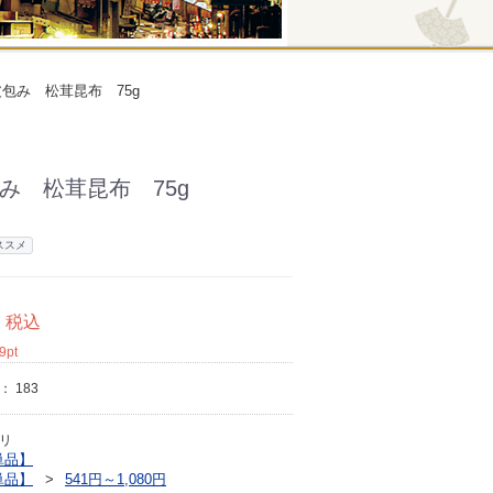
包み 松茸昆布 75g
み 松茸昆布 75g
ススメ
税込
9
pt
ド：
183
リ
単品】
単品】
541円～1,080円