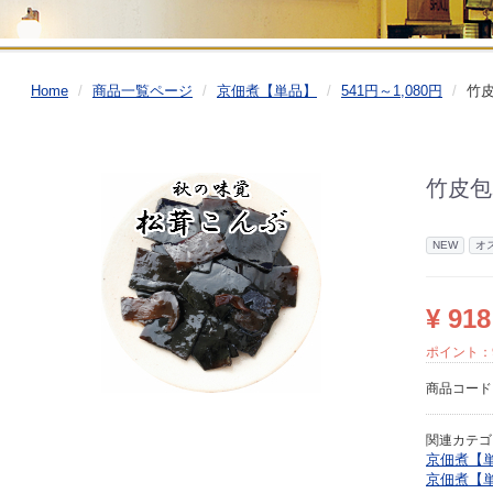
Home
商品一覧ページ
京佃煮【単品】
541円～1,080円
竹皮
竹皮包
NEW
オ
¥ 918
ポイント：
商品コー
関連カテゴ
京佃煮【
京佃煮【