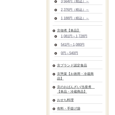
3,564円（税込）～
2,376円（税込）～
1,188円（税込）～
京佃煮【単品】
1,081円～1,728円
541円～1,080円
0円～540円
京ブランド認定食品
京惣菜【お徳用・冷蔵商
品】
京のおばんざい/当座煮
【単品・冷蔵商品】
おせち料理
有料・手提げ袋