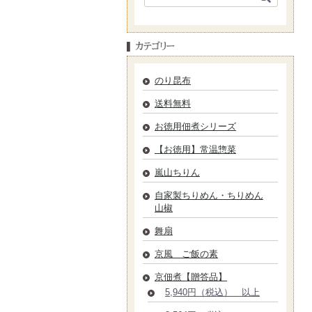
のり昆布
送料無料
お徳用佃煮シリーズ
【お徳用】常温惣菜
嵐山ちりん
自家製ちりめん・ちりめん
山椒
舞扇
京風 ご飯の素
京佃煮【贈答品】
5,940円（税込） 以上