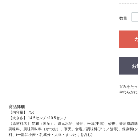
数量
お
旨みをたっ
やわらかに
商品詳細
【内容量】 75g
【大きさ】 14.5センチ×10.5センチ
【原材料名】 昆布（国産）、還元水飴、醤油、松茸(中国)、砂糖、醤油風調
調味料、風味調味料（かつお）、寒天、食塩／調味料(アミノ酸等)、保存料(ソ
料、(一部に小麦・乳成分・大豆・まつたけを含む)