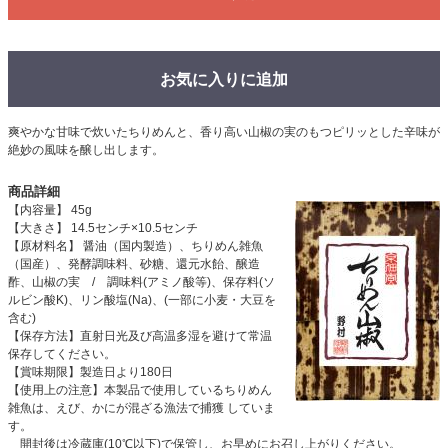
お気に入りに追加
爽やかな甘味で炊いたちりめんと、香り高い山椒の実のもつピリッとした辛味が
絶妙の風味を醸し出します。
商品詳細
【内容量】 45g
【大きさ】 14.5センチ×10.5センチ
【原材料名】 醤油（国内製造）、ちりめん雑魚
（国産）、発酵調味料、砂糖、還元水飴、醸造
酢、山椒の実 / 調味料(アミノ酸等)、保存料(ソ
ルビン酸K)、リン酸塩(Na)、(一部に小麦・大豆を
含む)
【保存方法】直射日光及び高温多湿を避けて常温
保存してください。
【賞味期限】製造日より180日
【使用上の注意】本製品で使用しているちりめん
雑魚は、えび、かにが混ざる漁法で捕獲 していま
す。
開封後は冷蔵庫(10℃以下)で保管し、お早めにお召し上がりください。