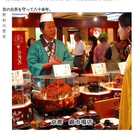
京の台所を守って八十余年。
野
村
の
歴
史