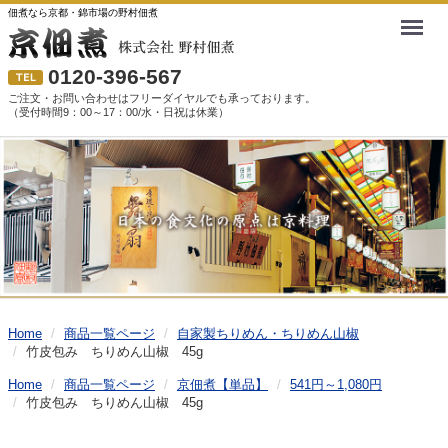
佃煮なら京都・錦市場の野村佃煮
Menu
0120-396-567
ご注文・お問い合わせはフリーダイヤルでも承っております。
（受付時間9：00～17：00/水・日祝は休業）
Home
商品一覧ページ
自家製ちりめん・ちりめん山椒
竹皮包み ちりめん山椒 45g
Home
商品一覧ページ
京佃煮【単品】
541円～1,080円
竹皮包み ちりめん山椒 45g