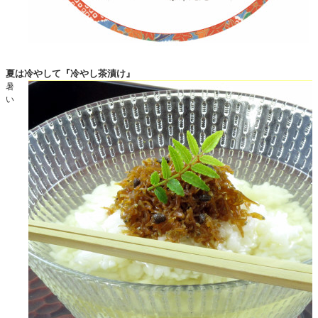
夏は冷やして『冷やし茶漬け』
暑
い