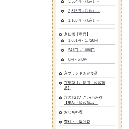
3,564円（税込）～
2,376円（税込）～
1,188円（税込）～
京佃煮【単品】
1,081円～1,728円
541円～1,080円
0円～540円
京ブランド認定食品
京惣菜【お徳用・冷蔵商
品】
京のおばんざい/当座煮
【単品・冷蔵商品】
おせち料理
有料・手提げ袋