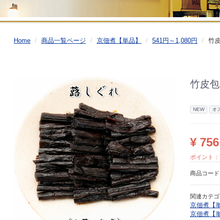
Home
商品一覧ページ
京佃煮【単品】
541円～1,080円
竹皮
竹皮包
NEW
オ
¥ 756
ポイント：
商品コー
関連カテゴ
京佃煮【
京佃煮【