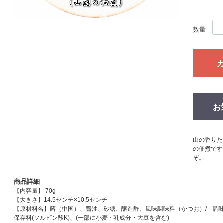
数量
お
山の香りた
の佃煮です
ぞ。
商品詳細
【内容量】 70g
【大きさ】14.5センチ×10.5センチ
【原材料名】蕗（中国）、醤油、砂糖、醸造酢、風味調味料（かつお）/ 調味
保存料(ソルビン酸K)、(一部に小麦・乳成分・大豆を含む)