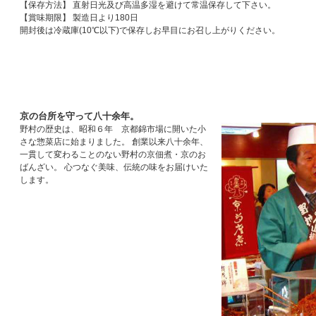
【保存方法】 直射日光及び高温多湿を避けて常温保存して下さい。
【賞味期限】 製造日より180日
開封後は冷蔵庫(10℃以下)で保存しお早目にお召し上がりください。
京の台所を守って八十余年。
野村の歴史は、昭和６年 京都錦市場に開いた小
さな惣菜店に始まりました。 創業以来八十余年、
一貫して変わることのない野村の京佃煮・京のお
ばんざい。 心つなぐ美味、伝統の味をお届けいた
します。