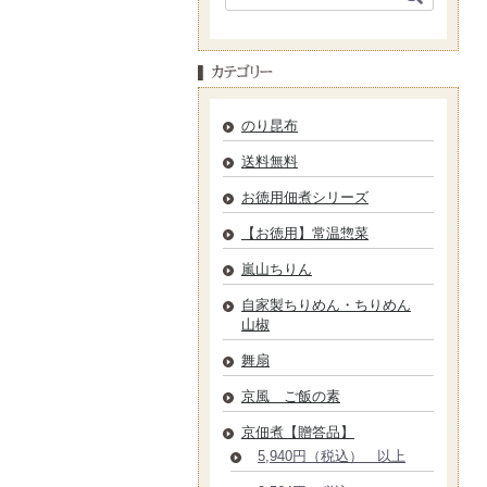
のり昆布
送料無料
お徳用佃煮シリーズ
【お徳用】常温惣菜
嵐山ちりん
自家製ちりめん・ちりめん
山椒
舞扇
京風 ご飯の素
京佃煮【贈答品】
5,940円（税込） 以上