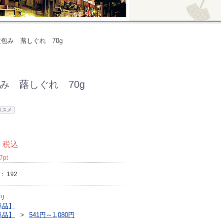
包み 蕗しぐれ 70g
み 蕗しぐれ 70g
ススメ
税込
7
pt
ド：
192
リ
単品】
単品】
541円～1,080円