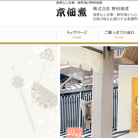
佃煮なら京都・錦市場の野村佃煮
佃煮なら京都・錦市場から心
伝統の味をお届けする老舗野