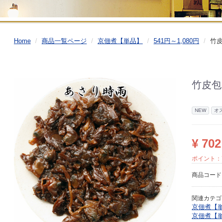
Home
商品一覧ページ
京佃煮【単品】
541円～1,080円
竹皮
竹皮包
NEW
オ
¥ 702
ポイント：
商品コー
関連カテゴ
京佃煮【
京佃煮【