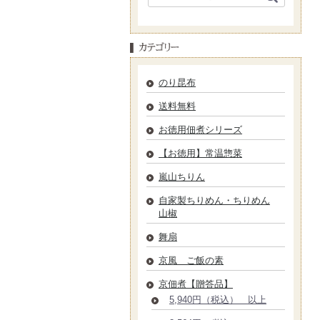
のり昆布
送料無料
お徳用佃煮シリーズ
【お徳用】常温惣菜
嵐山ちりん
自家製ちりめん・ちりめん
山椒
舞扇
京風 ご飯の素
京佃煮【贈答品】
5,940円（税込） 以上