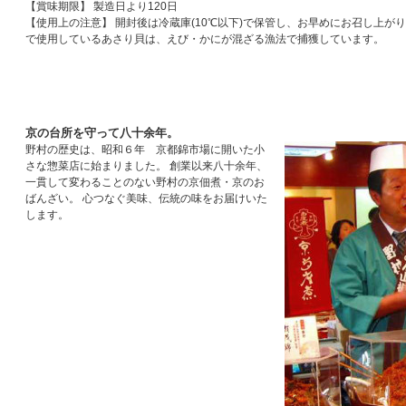
【賞味期限】 製造日より120日
【使用上の注意】 開封後は冷蔵庫(10℃以下)で保管し、お早めにお召し上がり
で使用しているあさり貝は、えび・かにが混ざる漁法で捕獲しています。
京の台所を守って八十余年。
野村の歴史は、昭和６年 京都錦市場に開いた小
さな惣菜店に始まりました。 創業以来八十余年、
一貫して変わることのない野村の京佃煮・京のお
ばんざい。 心つなぐ美味、伝統の味をお届けいた
します。