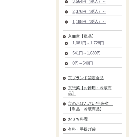
3,564円（税込）～
2,376円（税込）～
1,188円（税込）～
京佃煮【単品】
1,081円～1,728円
541円～1,080円
0円～540円
京ブランド認定食品
京惣菜【お徳用・冷蔵商
品】
京のおばんざい/当座煮
【単品・冷蔵商品】
おせち料理
有料・手提げ袋