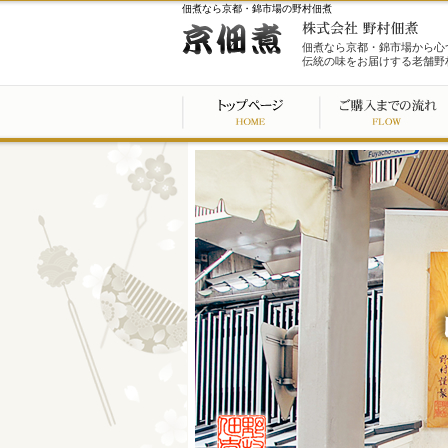
佃煮なら京都・錦市場の野村佃煮
佃煮なら京都・錦市場から心
伝統の味をお届けする老舗野