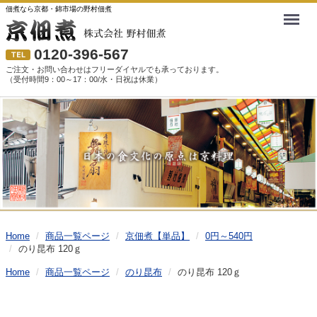
佃煮なら京都・錦市場の野村佃煮
Menu
0120-396-567
ご注文・お問い合わせはフリーダイヤルでも承っております。
（受付時間9：00～17：00/水・日祝は休業）
Home
商品一覧ページ
京佃煮【単品】
0円～540円
のり昆布 120ｇ
Home
商品一覧ページ
のり昆布
のり昆布 120ｇ