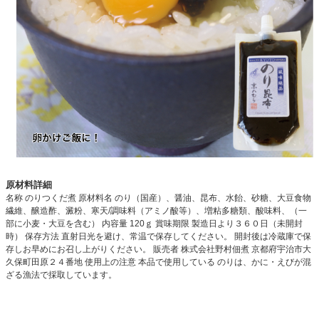
原材料詳細
名称 のりつくだ煮 原材料名 のり（国産）、醤油、昆布、水飴、砂糖、大豆食物
繊維、醸造酢、澱粉、寒天/調味料（アミノ酸等）、増粘多糖類、酸味料、（一
部に小麦・大豆を含む） 内容量 120ｇ 賞味期限 製造日より３６０日（未開封
時） 保存方法 直射日光を避け、常温で保存してください。 開封後は冷蔵庫で保
存しお早めにお召し上がりください。 販売者 株式会社野村佃煮 京都府宇治市大
久保町田原２４番地 使用上の注意 本品で使用している のりは、かに・えびが混
ざる漁法で採取しています。