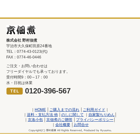
株式会社 野村佃煮
宇治市大久保町田原24番地
TEL：0774-43-0123(代)
FAX：0774-46-0446
ご注文・お問い合わせは
フリーダイヤルでも承っております。
受付時間9：00～17：00
水・日祝は休業
0120-396-567
｜
HOME
│
ご購入までの流れ
│
ご利用ガイド
｜
｜
送料・支払方法 他
│
のしに関して
｜
自家製ちりめん
│
｜
京洛小包
│
京佃煮のご贈答
│
プライバシーポリシー
│
｜
会社概要
│
お問合せ